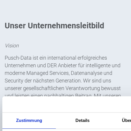
Unser Unternehmensleitbild
Vision
Pusch-Data ist ein international erfolgreiches
Unternehmen und DER Anbieter für intelligente und
moderne Managed Services, Datenanalyse und
Security der nächsten Generation. Wir sind uns
unserer gesellschaftlichen Verantwortung bewusst
und leisten einen nachhaltigen Beitrag. Mit unseren
engagierten Mitarbeitern leben wir eine inspirierende,
offene und transparente Unternehmenskultur, bei der
wir als Team unabhängig vom Arbeitsort füreinander
Zustimmung
Details
Übe
da sind. Als Innovationstreiber generieren wir