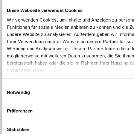
kontinuierlichen Nutzen für unsere begeisterten
Kunden, die unsere wirtschaftliche Zukunft sichern.
Diese Webseite verwendet Cookies
Wir verwenden Cookies, um Inhalte und Anzeigen zu persona
Mission
Funktionen für soziale Medien anbieten zu können und die Zug
unsere Website zu analysieren. Außerdem geben wir Informa
Wir stehen für eine stabile und sichere IT-
Ihrer Verwendung unserer Website an unsere Partner für soz
Infrastruktur. Unser Ziel ist es, immer weiter an dieser
Werbung und Analysen weiter. Unsere Partner führen diese 
zu arbeiten, um eine noch höhere Stabilität und
möglicherweise mit weiteren Daten zusammen, die Sie ihne
Sicherheit zu gewährleisten und somit eine
bereitgestellt haben oder die sie im Rahmen Ihrer Nutzung d
annähernd ausfallsichere Infrastruktur zu erschaffen.
gesammelt haben.
Bei unserer gesamten Arbeit ist es für uns stets von
besonderer Bedeutung, den wertschöpfenden
Einwilligungsauswahl
Gedanken für die Gesellschaft sowie unsere
Notwendig
Mitarbeiter im Blick zu behalten. Diese gehören zu
den qualifiziertesten ihres Fachs. Aus diesem Grund
Präferenzen
legt Pusch-Data höchsten Wert auf deren persönliche
Förderung und Weiterentwicklung.
Statistiken