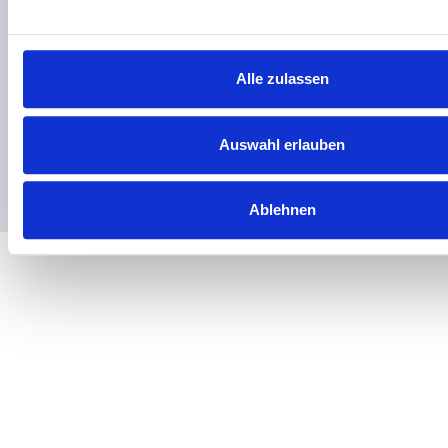
Standorte
Impressum
Datenschutz
Haftungsausschluss
H
Alle zulassen
Auswahl erlauben
Ablehnen