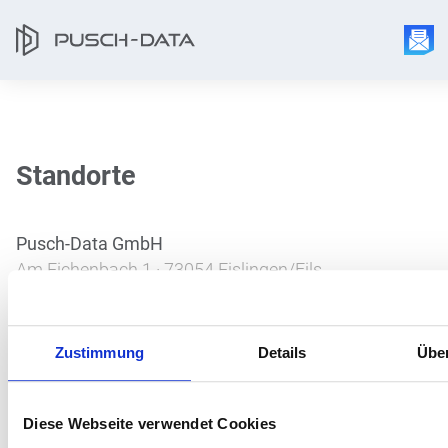
Standorte
Pusch-Data GmbH
Am Eichenbach 1 · 73054 Eislingen/Fils
Pusch-Data GmbH
Zustimmung
Details
Übe
Weiße Steige 2 · 73431 Aalen
Diese Webseite verwendet Cookies